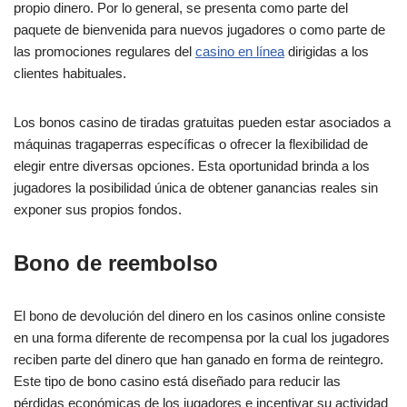
propio dinero. Por lo general, se presenta como parte del
paquete de bienvenida para nuevos jugadores o como parte de
las promociones regulares del
casino en línea
dirigidas a los
clientes habituales.
Los bonos casino de tiradas gratuitas pueden estar asociados a
máquinas tragaperras específicas o ofrecer la flexibilidad de
elegir entre diversas opciones. Esta oportunidad brinda a los
jugadores la posibilidad única de obtener ganancias reales sin
exponer sus propios fondos.
Bono de reembolso
El bono de devolución del dinero en los casinos online consiste
en una forma diferente de recompensa por la cual los jugadores
reciben parte del dinero que han ganado en forma de reintegro.
Este tipo de bono casino está diseñado para reducir las
pérdidas económicas de los jugadores e incentivar su actividad