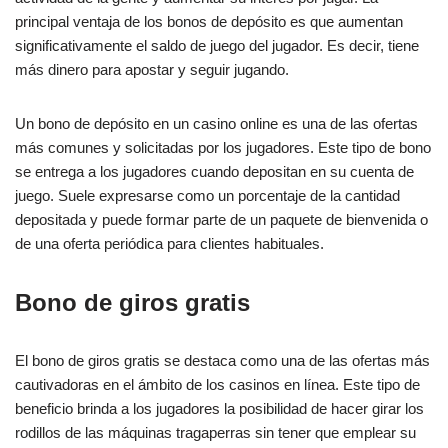
principal ventaja de los bonos de depósito es que aumentan
significativamente el saldo de juego del jugador. Es decir, tiene
más dinero para apostar y seguir jugando.
Un bono de depósito en un casino online es una de las ofertas
más comunes y solicitadas por los jugadores. Este tipo de bono
se entrega a los jugadores cuando depositan en su cuenta de
juego. Suele expresarse como un porcentaje de la cantidad
depositada y puede formar parte de un paquete de bienvenida o
de una oferta periódica para clientes habituales.
Bono de giros gratis
El bono de giros gratis se destaca como una de las ofertas más
cautivadoras en el ámbito de los casinos en línea. Este tipo de
beneficio brinda a los jugadores la posibilidad de hacer girar los
rodillos de las máquinas tragaperras sin tener que emplear su