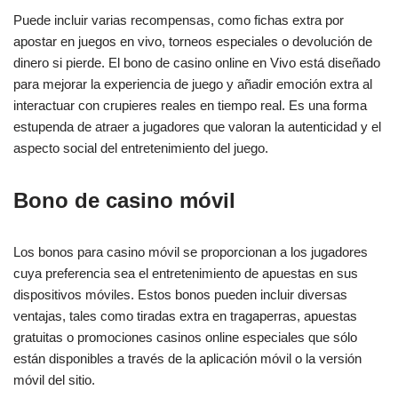
Puede incluir varias recompensas, como fichas extra por
apostar en juegos en vivo, torneos especiales o devolución de
dinero si pierde. El bono de casino online en Vivo está diseñado
para mejorar la experiencia de juego y añadir emoción extra al
interactuar con crupieres reales en tiempo real. Es una forma
estupenda de atraer a jugadores que valoran la autenticidad y el
aspecto social del entretenimiento del juego.
Bono de casino móvil
Los bonos para casino móvil se proporcionan a los jugadores
cuya preferencia sea el entretenimiento de apuestas en sus
dispositivos móviles. Estos bonos pueden incluir diversas
ventajas, tales como tiradas extra en tragaperras, apuestas
gratuitas o promociones casinos online especiales que sólo
están disponibles a través de la aplicación móvil o la versión
móvil del sitio.