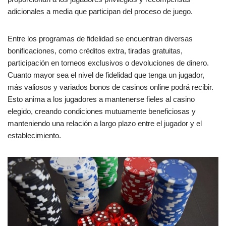
adicionales a media que participan del proceso de juego.
Entre los programas de fidelidad se encuentran diversas
bonificaciones, como créditos extra, tiradas gratuitas,
participación en torneos exclusivos o devoluciones de dinero.
Cuanto mayor sea el nivel de fidelidad que tenga un jugador,
más valiosos y variados bonos de casinos online podrá recibir.
Esto anima a los jugadores a mantenerse fieles al casino
elegido, creando condiciones mutuamente beneficiosas y
manteniendo una relación a largo plazo entre el jugador y el
establecimiento.