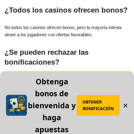
¿Todos los casinos ofrecen bonos?
No todos los casinos ofrecen bonos, pero la mayoría intenta
atraer a los jugadores con ofertas favorables.
¿Se pueden rechazar las
bonificaciones?
Obtenga
Es posible rechazar los bonus. Muchos casinos online ofrecen
a los jugadores la opción de aceptar o rechazar las ofertas de
bonos de
bonos.
OBTENER
bienvenida y
✕
BONIFICACIÓN
Top10juegosdecasino Copyright © 2026, Todos los derechos
haga
reservados.
apuestas
¿Cómo encontramos los mejores casinos?
Adicción al juego