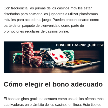
Con frecuencia, las primas de los casinos móviles están
diseñadas para animar a los jugadores a utilizar plataformas
móviles para acceder al juego. Pueden proporcionarse como
parte de un paquete de bienvenida o como parte de
promociones regulares de casinos online.
Cómo elegir el bono adecuado
El bono de giros gratis se destaca como una de las ofertas más
cautivadoras en el ámbito de los casinos en línea. Este tipo de