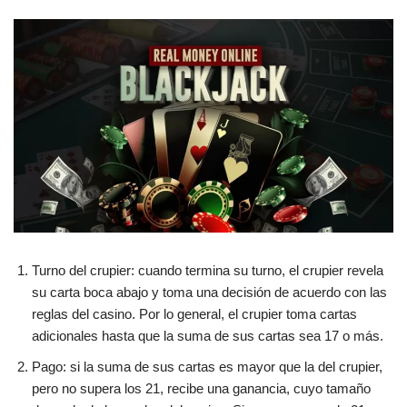
Turno del crupier: cuando termina su turno, el crupier revela
su carta boca abajo y toma una decisión de acuerdo con las
reglas del casino. Por lo general, el crupier toma cartas
adicionales hasta que la suma de sus cartas sea 17 o más.
Pago: si la suma de sus cartas es mayor que la del crupier,
pero no supera los 21, recibe una ganancia, cuyo tamaño