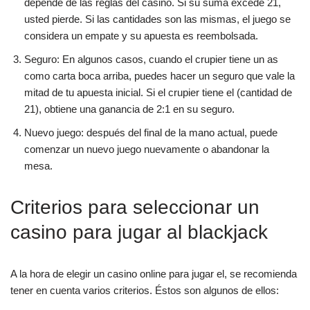
depende de las reglas del casino. Si su suma excede 21,
usted pierde. Si las cantidades son las mismas, el juego se
considera un empate y su apuesta es reembolsada.
Seguro: En algunos casos, cuando el crupier tiene un as
como carta boca arriba, puedes hacer un seguro que vale la
mitad de tu apuesta inicial. Si el crupier tiene el (cantidad de
21), obtiene una ganancia de 2:1 en su seguro.
Nuevo juego: después del final de la mano actual, puede
comenzar un nuevo juego nuevamente o abandonar la
mesa.
Criterios para seleccionar un
casino para jugar al blackjack
A la hora de elegir un casino online para
jugar el, se recomienda
tener en cuenta varios criterios. Éstos son algunos de ellos: