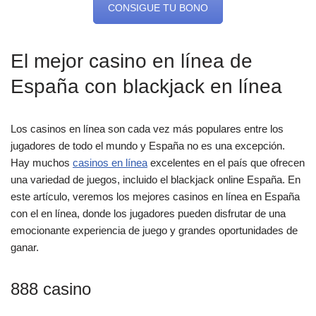
CONSIGUE TU BONO
El mejor casino en línea de
España con blackjack en línea
Los casinos en línea son cada vez más populares entre los
jugadores de todo el mundo y España no es una excepción.
Hay muchos
casinos en línea
excelentes en el país que ofrecen
una variedad de juegos, incluido el blackjack online España. En
este artículo, veremos los mejores casinos en línea en España
con
el en línea
, donde los jugadores pueden disfrutar de una
emocionante experiencia de juego y grandes oportunidades de
ganar.
888 casino