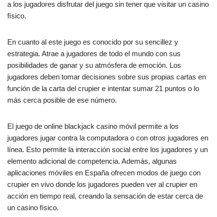
a los jugadores disfrutar del juego sin tener que visitar un casino
físico.
En cuanto al
este juego es conocido por su sencillez y
estrategia. Atrae a jugadores de todo el mundo con sus
posibilidades de ganar y su atmósfera de emoción. Los
jugadores deben tomar decisiones sobre sus propias cartas en
función de la carta del crupier e intentar sumar 21 puntos o lo
más cerca posible de ese número.
El juego de online blackjack casino móvil permite a los
jugadores jugar contra la computadora o con otros jugadores en
línea. Esto permite la interacción social entre los jugadores y un
elemento adicional de competencia. Además, algunas
aplicaciones móviles en España ofrecen modos de juego con
crupier en vivo donde los jugadores pueden ver al crupier en
acción en tiempo real, creando la sensación de estar cerca de
un casino físico.