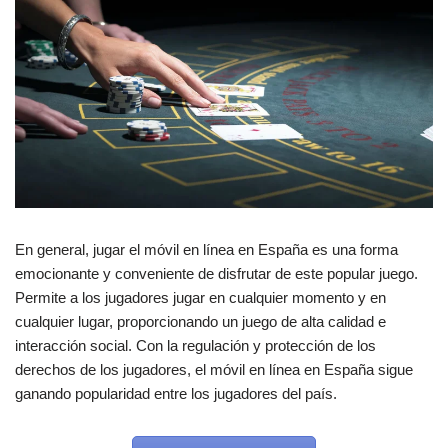
En general, jugar el
móvil en línea en España es una forma
emocionante y conveniente de disfrutar de este popular juego.
Permite a los jugadores jugar en cualquier momento y en
cualquier lugar, proporcionando un juego de alta calidad e
interacción social. Con la regulación y protección de los
derechos de los jugadores, el móvil en línea en España sigue
ganando popularidad entre los jugadores del país.